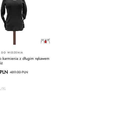
 DO WIDZENIA
o karmienia z długim rękawem
óż
 PLN
489.00 PLN
L/XL