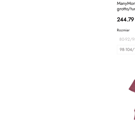
ManyMont
grotto/tu
244.79
Rozmiar
80-92/9
98-104/