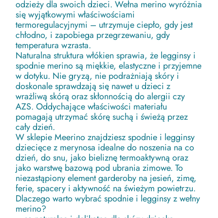
odzieży dla swoich dzieci. Wełna merino wyróżnia
się wyjątkowymi właściwościami
termoregulacyjnymi – utrzymuje ciepło, gdy jest
chłodno, i zapobiega przegrzewaniu, gdy
temperatura wzrasta.
Naturalna struktura włókien sprawia, że legginsy i
spodnie merino są miękkie, elastyczne i przyjemne
w dotyku. Nie gryzą, nie podrażniają skóry i
doskonale sprawdzają się nawet u dzieci z
wrażliwą skórą oraz skłonnością do alergii czy
AZS. Oddychające właściwości materiału
pomagają utrzymać skórę suchą i świeżą przez
cały dzień.
W sklepie Meerino znajdziesz spodnie i legginsy
dziecięce z merynosa idealne do noszenia na co
dzień, do snu, jako bieliznę termoaktywną oraz
jako warstwę bazową pod ubrania zimowe. To
niezastąpiony element garderoby na jesień, zimę,
ferie, spacery i aktywność na świeżym powietrzu.
Dlaczego warto wybrać spodnie i legginsy z wełny
merino?