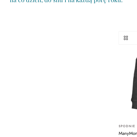
SPODNIE 
ManyMont