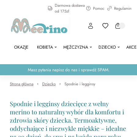
Darmowa dostawa
Pomoc
Regulamin
od 175zł
OKAZJE
KOBIETA
MĘŻCZYZNA
DZIECKO
AKCE
Masz pytania napisz do nas i sprawdź SPAM.
Strona główna
Dziecko
Spodnie i legginsy
Spodnie i legginsy dziecięce z wełny
merino to naturalny wybór dla komfortu i
zdrowia skóry dziecka. Termoaktywne,
oddychające i niezwykle miękkie – idealne
na co dzień, do snu i na każdą porę roku.