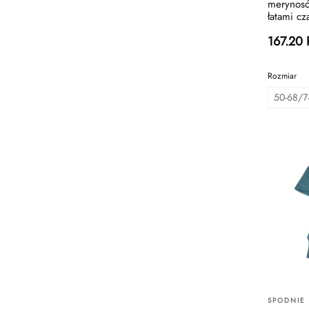
merynosó
łatami cz
167.20
Rozmiar
50-68/7
SPODNIE 