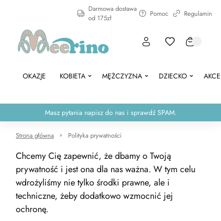
Darmowa dostawa
Pomoc
Regulamin
od 175zł
OKAZJE
KOBIETA
MĘŻCZYZNA
DZIECKO
AKCE
Masz pytania napisz do nas i sprawdź SPAM.
Strona główna
Polityka prywatności
Chcemy Cię zapewnić, że dbamy o Twoją
prywatność i jest ona dla nas ważna. W tym celu
wdrożyliśmy nie tylko środki prawne, ale i
techniczne, żeby dodatkowo wzmocnić jej
ochronę.