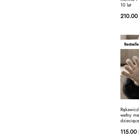
10 lat
210.00
Bestselle
Rękawiczk
wełny me
dziecięc
115.00