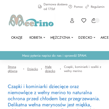
Darmowa dostawa
Pomoc
Regulamin
od 175zł
OKAZJE
KOBIETA
MĘŻCZYZNA
DZIECKO
AKCE
Masz pytania napisz do nas i sprawdź SPAM.
Strona
Małe
Czapki, kominiarki i szaliki z
Dziecko
główna
dziecko
wełny merino
Czapki i kominiarki dziecięce oraz
niemowlęce z wełny merino to naturalna
ochrona przed chłodem bez przegrzewania.
Delikatna wełna merynosów jest miękka,