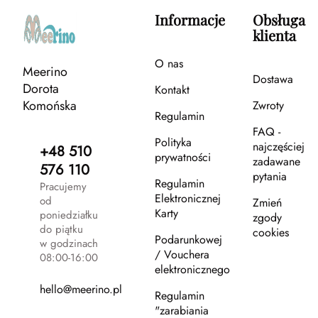
Informacje
Obsługa
klienta
O nas
Meerino
Dostawa
Dorota
Kontakt
Komońska
Zwroty
Regulamin
FAQ -
Polityka
najczęściej
+48 510
prywatności
zadawane
576 110
pytania
Regulamin
Pracujemy
Elektronicznej
od
Zmień
Karty
poniedziałku
zgody
do piątku
cookies
Podarunkowej
w godzinach
/ Vouchera
08:00-16:00
elektronicznego
hello@meerino.pl
Regulamin
"zarabiania