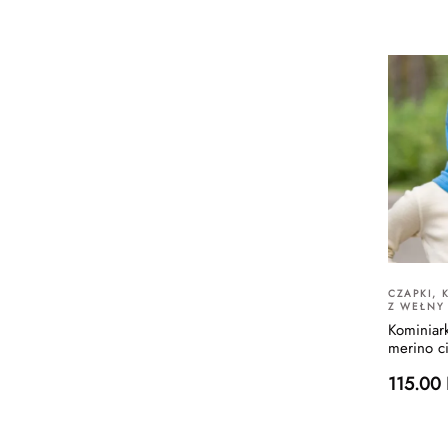
CZAPKI, 
Z WEŁNY
Kominiar
merino c
115.00