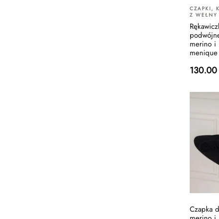
CZAPKI, 
Z WEŁNY
Rękawicz
podwójne
merino i
menique
130.00
Czapka d
merino i