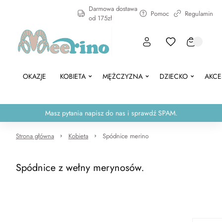
Darmowa dostawa
Pomoc
Regulamin
od 175zł
OKAZJE
KOBIETA
MĘŻCZYZNA
DZIECKO
AKCE
Masz pytania napisz do nas i sprawdź SPAM.
Strona główna
Kobieta
Spódnice merino
Spódnice z wełny merynosów.