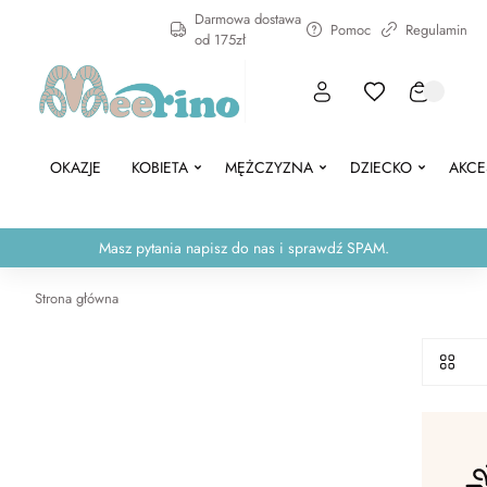
Darmowa dostawa
Pomoc
Regulamin
od 175zł
OKAZJE
KOBIETA
MĘŻCZYZNA
DZIECKO
AKCE
Masz pytania napisz do nas i sprawdź SPAM.
Strona główna