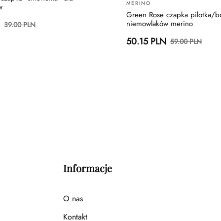
MERINO
w
Green Rose czapka pilotka/b
niemowlaków merino
39.00 PLN
50.15 PLN
59.00 PLN
Informacje
O nas
Kontakt