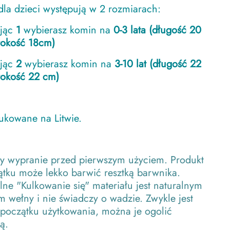
la dzieci występują w 2 rozmiarach:
ając
1
wybierasz komin na
0-3 lata (długość 20
rokość 18cm)
ając
2
wybierasz komin na
3-10 lat (długość 22
rokość 22 cm)
kowane na Litwie.
y wypranie przed pierwszym użyciem. Produkt
tku może lekko barwić resztką barwnika.
ne "Kulkowanie się" materiału jest naturalnym
 wełny i nie świadczy o wadzie. Zwykle jest
 początku użytkowania, można je ogolić
ą.