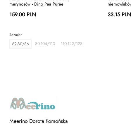
merynosów - Dino Pea Puree
niemowlakó
159.00 PLN
33.15 PLN
Rozmiar
80-104/110
110-122/128
62-80/86
Meerino Dorota Komońska