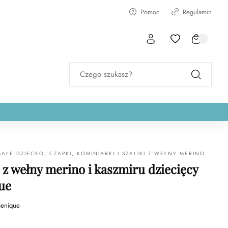
Pomoc
Regulamin
Czego szukasz?
MAŁE DZIECKO
,
CZAPKI, KOMINIARKI I SZALIKI Z WEŁNY MERINO
z wełny merino i kaszmiru dziecięcy
ue
enique