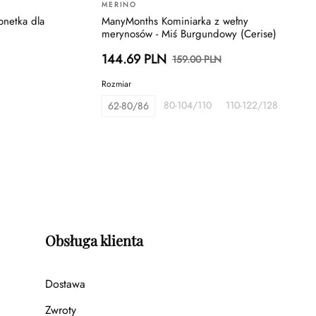
MERINO
onetka dla
ManyMonths Kominiarka z wełny
merynosów - Miś Burgundowy (Cerise)
144.69 PLN
159.00 PLN
Rozmiar
80-104/110
110-122/128
62-80/86
Obsługa klienta
Dostawa
Zwroty