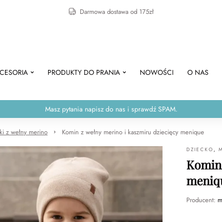
Darmowa dostawa od 175zł
CESORIA
PRODUKTY DO PRANIA
NOWOŚCI
O NAS
Masz pytania napisz do nas i sprawdź SPAM.
iki z wełny merino
Komin z wełny merino i kaszmiru dziecięcy menique
DZIECKO
,
Komin 
meniq
Producent:
m