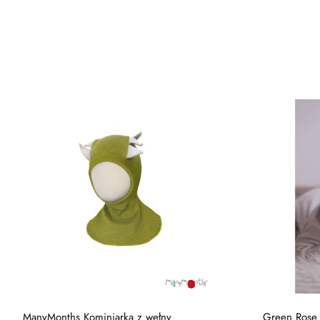
ManyMonths Kominiarka z wełny
Green Rose 