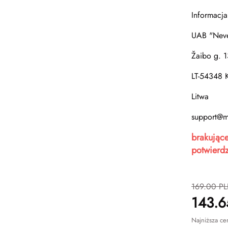
Informacja
UAB "Nev
Žaibo g. 1
LT-54348 
Litwa
support@m
brakujące
potwierdz
169.00
PL
143.6
Najniższa ce