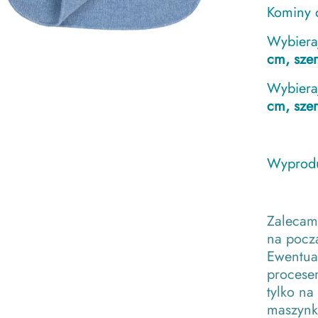
Kominy d
Wybier
cm, sze
Wybier
cm, sze
Wyprodu
Zalecam
na począ
Ewentual
procesem
tylko na
maszynk