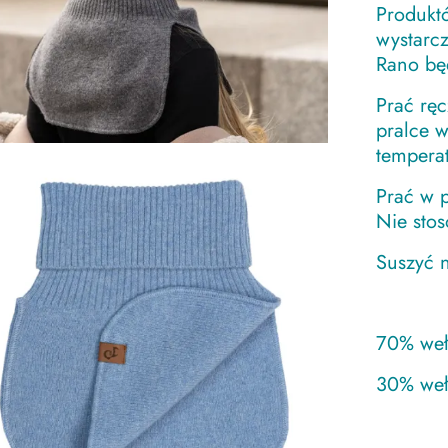
Produkt
wystarc
Rano bę
Prać ręc
pralce w
temperat
Prać w 
Nie sto
Suszyć n
70% weł
30% weł