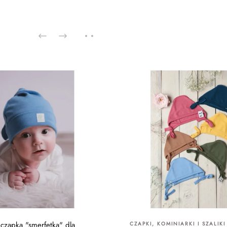
czapka "smerfetka" dla
CZAPKI, KOMINIARKI I SZALIK