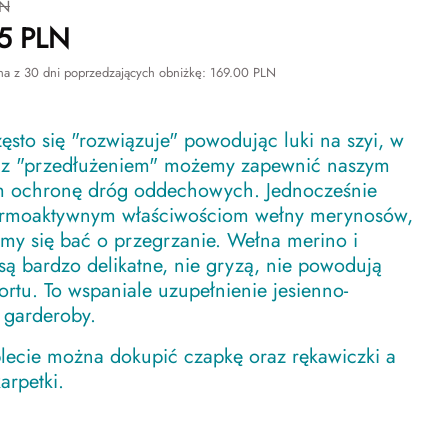
N
5
PLN
na z 30 dni poprzedzających obniżkę:
169.00
PLN
zęsto się "rozwiązuje" powodując luki na szyi, w
 z "przedłużeniem" możemy zapewnić naszym
m ochronę dróg oddechowych. Jednocześnie
termoaktywnym właściwościom wełny merynosów,
my się bać o przegrzanie. Wełna merino i
są bardzo delikatne, nie gryzą, nie powodują
rtu. To wspaniale uzupełnienie jesienno-
 garderoby.
ecie można dokupić czapkę oraz rękawiczki a
arpetki.