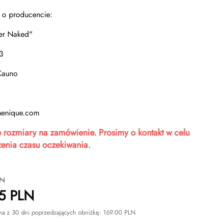
 o producencie:
er Naked"
3
Kauno
enique.com
 rozmiary na zamówienie. Prosimy o kontakt w celu
enia czasu oczekiwania.
N
5
PLN
na z 30 dni poprzedzających obniżkę:
169.00
PLN