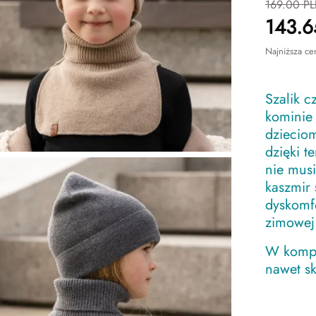
169.00
PL
143.6
Najniższa ce
Szalik c
kominie
dziecio
dzięki 
nie musi
kaszmir 
dyskomfo
zimowej
W kompl
nawet sk