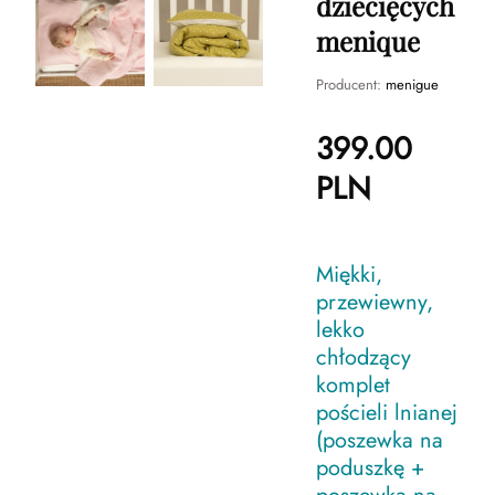
dziecięcych
menique
Producent:
menigue
399.00
PLN
Miękki,
przewiewny,
lekko
chłodzący
komplet
pościeli lnianej
(poszewka na
poduszkę +