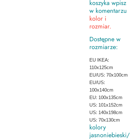
koszyka wpisz
w komentarzu
kolor i
rozmiar.
Dostępne w
rozmiarze:
EU IKEA:
110x125cm
EU/US: 70x100cm
EU/US:
100x140cm
EU: 100x135cm
US: 101x152cm
US: 140x198cm
US: 70x130cm
kolory
jasnoniebieski/biał