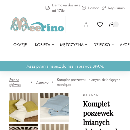
Darmowa dostawa
Pomoc
Regulamin
od 175zł
OKAZJE
KOBIETA
MĘŻCZYZNA
DZIECKO
AKCE
Masz pytania napisz do nas i sprawdź SPAM.
Strona
Komplet poszewek lnianych dziecięcych
Dziecko
główna
menique
DZIECKO
Komplet
poszewek
lnianych