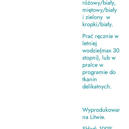
różowy/biały,
miętowy/biały
i zielony w
kropki/biały.
Prać ręcznie w
letniej
wodzie(max 30
stopni), lub w
pralce w
programie do
tkanin
delikatnych.
Wyprodukowano
na Litwie.
Skład: 100%