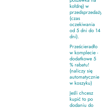
poszewka na
kołdrę) w
przedsprzedaży.
(czas
oczekiwania
od 5 dni do 14
dni).
Prześcieradło
w komplecie -
dodatkowe 5
% rabatu!
(naliczy się
automatycznie
w koszyku)
Jeśli chcesz
kupić to po
dodaniu do