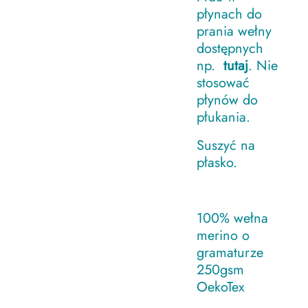
płynach do
prania wełny
dostępnych
np.
tutaj
. Nie
stosować
płynów do
płukania.
Suszyć na
płasko.
100% wełna
merino o
gramaturze
250gsm
OekoTex