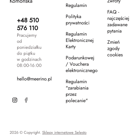
Komońska
Zwroty
Regulamin
FAQ -
Polityka
najczęściej
+48 510
prywatności
zadawane
576 110
pytania
Regulamin
Pracujemy
Elektronicznej
od
Zmień
Karty
poniedziałku
zgody
do piątku
cookies
Podarunkowej
w godzinach
/ Vouchera
08:00-16:00
elektronicznego
hello@meerino.pl
Regulamin
"zarabiania
przez
polecanie"
2026 © Copyright.
Sklepy internetowe Selesto