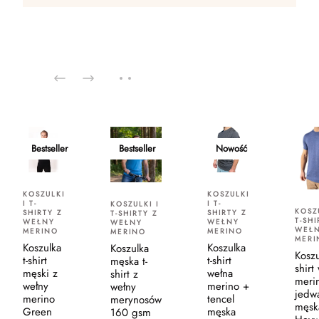
Bestseller
Bestseller
Nowość
KOSZULKI
KOSZULKI
I T-
I T-
KOSZULKI I
KOSZU
SHIRTY Z
SHIRTY Z
T-SHIRTY Z
T-SHI
WEŁNY
WEŁNY
WEŁNY
WEŁ
MERINO
MERINO
MERINO
MERI
Koszulka
Koszulka
Koszulka
Koszu
t-shirt
t-shirt
męska t-
shirt
męski z
wełna
shirt z
meri
wełny
merino +
wełny
jedw
merino
tencel
merynosów
męsk
Green
męska
160 gsm