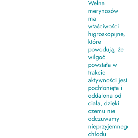
Wełna
merynosów
ma
właściwości
higroskopijne,
które
powodują, że
wilgoć
powstała w
trakcie
aktywności jest
pochłonięta i
oddalona od
ciała, dzięki
czemu nie
odczuwamy
nieprzyjemnego
chłodu