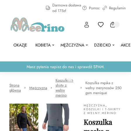
Darmowa dostawa
Pomoc
Regulamin
od 175zł
OKAZJE
KOBIETA
MĘŻCZYZNA
DZIECKO
AKCE
Masz pytania napisz do nas i sprawdź SPAM.
Koszulki i t-
Koszulka męska z
Strona
shirty z
Mężczyzna
wełny merynosów 250
główna
wełny
gsm menique
merino
MĘŻCZYZNA
,
KOSZULKI I T-SHIRTY
Z WEŁNY MERINO
Koszulka