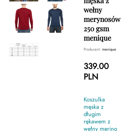
męska z
wełny
merynosów
250 gsm
menique
Producent:
menique
339.00
PLN
Koszulka
męska z
długim
rękawem z
wełny merino