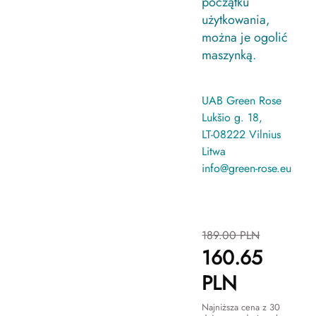
początku
użytkowania,
można je ogolić
maszynką.
UAB Green Rose
Lukšio g. 18,
LT-08222 Vilnius
Litwa
info@green-rose.eu
189.00
PLN
160.65
PLN
Najniższa cena z 30