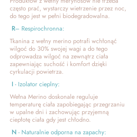
Produktów z wełny merynosów nie trzeba
często prać, wystarczy wietrzenie przez noc,
do tego jest w pełni biodegradowalna.
R
– Respirochronna:
Tkanina z wełny merino potrafi wchłonąć
wilgoć do 30% swojej wagi a do tego
odprowadza wilgoć na zewnątrz ciała
zapewniając suchość i komfort dzięki
cyrkulacji powietrza.
I
- Izolator cieplny:
Wełna Merino doskonale reguluje
temperaturę ciała zapobiegając przegrzaniu
w upalne dni i zachowując przyjemną
ciepłotę ciała gdy jest chłodno.
N
- Naturalnie odporna na zapachy: