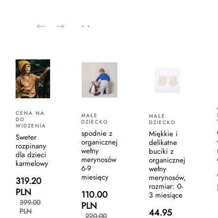
CENA NA
MAŁE
MAŁE
DO
DZIECKO
DZIECKO
WIDZENIA
spodnie z
Miękkie i
Sweter
organicznej
delikatne
rozpinany
wełny
buciki z
dla dzieci
merynosów
organicznej
karmelowy
6-9
wełny
miesięcy
merynosów,
319.20
rozmiar: 0-
PLN
110.00
3 miesiące
399.00
PLN
44.95
PLN
220.00