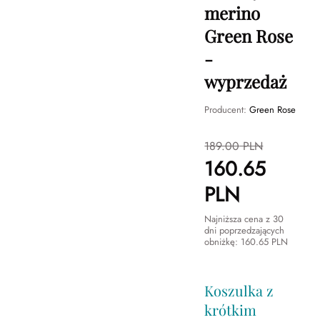
merino
Green Rose
-
wyprzedaż
Producent:
Green Rose
189.00
PLN
160.65
PLN
Najniższa cena z 30
dni poprzedzających
obniżkę:
160.65
PLN
Koszulka z
krótkim