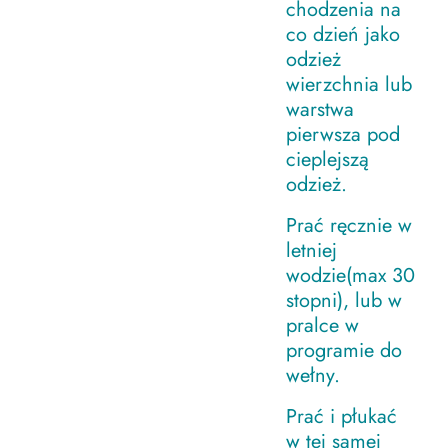
chodzenia na
co dzień jako
odzież
wierzchnia lub
warstwa
pierwsza pod
cieplejszą
odzież.
Prać ręcznie w
letniej
wodzie(max 30
stopni), lub w
pralce w
programie do
wełny.
Prać i płukać
w tej samej