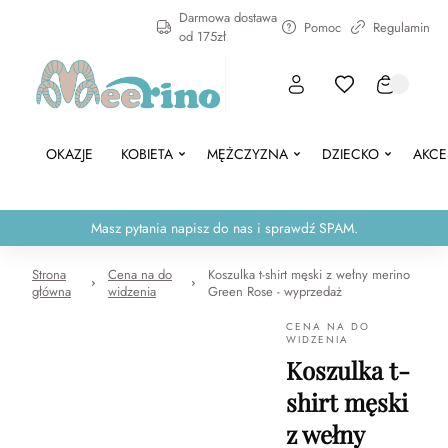
Darmowa dostawa
Pomoc
Regulamin
od 175zł
OKAZJE
KOBIETA
MĘŻCZYZNA
DZIECKO
AKCE
Masz pytania napisz do nas i sprawdź SPAM.
Strona
Cena na do
Koszulka t-shirt męski z wełny merino
główna
widzenia
Green Rose - wyprzedaż
CENA NA DO
WIDZENIA
Koszulka t-
shirt męski
z wełny