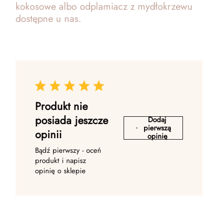
kokosowe albo odplamiacz z mydłokrzewu
dostępne u nas.
Produkt nie
posiada jeszcze
Dodaj
pierwszą
opinii
opinię
Bądź pierwszy - oceń
produkt i napisz
opinię o sklepie