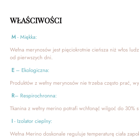
WŁAŚCIWOŚCI
M
- Miękka:
Wełna merynosów jest pięciokrotnie cieńsza niż włos ludzki
od pierwszych dni.
E
– Ekologiczna:
Produktów z wełny merynosów nie trzeba często prać, wys
R
– Respirochronna:
Tkanina z wełny merino potrafi wchłonąć wilgoć do 30% sw
I
- Izolator cieplny:
Wełna Merino doskonale reguluje temperaturę ciała zapob