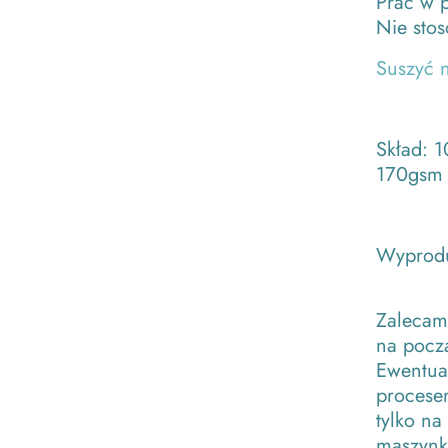
Prać w 
Nie sto
Suszyć 
Skład: 1
170gsm
Wyprodu
Zalecam
na począ
Ewentual
procesem
tylko na
maszynk