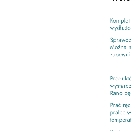
Komplet 
wydłużo
Sprawdzą
Można n
zapewni
Produkt
wystarc
Rano bę
Prać ręc
pralce w
temperat