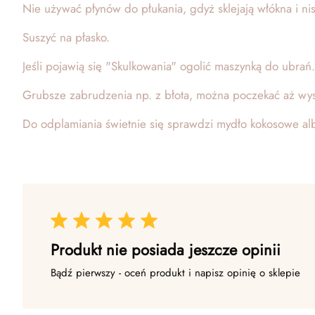
Nie używać płynów do płukania, gdyż sklejają włókna i ni
Suszyć na płasko.
Jeśli pojawią się "Skulkowania" ogolić maszynką do ubrań.
Grubsze zabrudzenia np. z błota, można poczekać aż wys
Do odplamiania świetnie się sprawdzi mydło kokosowe a
Produkt nie posiada jeszcze opinii
Bądź pierwszy - oceń produkt i napisz opinię o sklepie