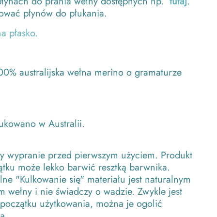
płynach do prania wełny dostępnych np.
tutaj
.
sować płynów do płukania.
na płasko.
00% australijska wełna merino o gramaturze
kowano w Australii.
y wypranie przed pierwszym użyciem. Produkt
tku może lekko barwić resztką barwnika.
ne "Kulkowanie się" materiału jest naturalnym
 wełny i nie świadczy o wadzie. Zwykle jest
 początku użytkowania, można je ogolić
ą.