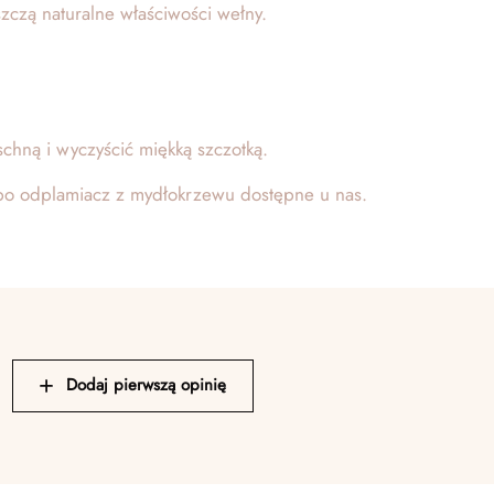
szczą naturalne właściwości wełny.
chną i wyczyścić miękką szczotką.
lbo odplamiacz z mydłokrzewu dostępne u nas.
Dodaj pierwszą opinię