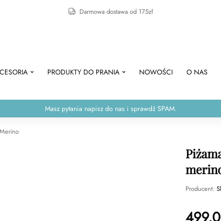
Darmowa dostawa od 175zł
CESORIA
PRODUKTY DO PRANIA
NOWOŚCI
O NAS
Masz pytania napisz do nas i sprawdź SPAM.
 Merino
Piżama
merino
Producent:
S
499.