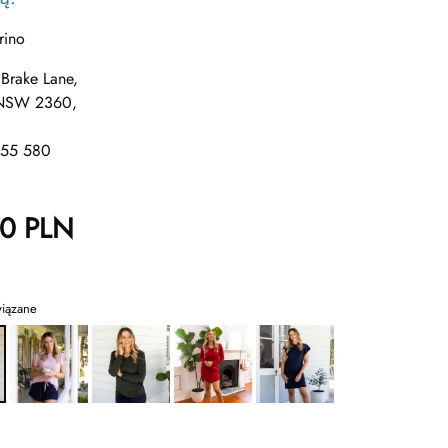
rino
 Brake Lane,
 NSW 2360,
455 580
00
PLN
wiązane