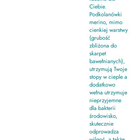
Ciebie.
Podkolanówki
merino, mimo
cienkiej warstwy
(grubość
zbliżona do
skarpet
bawełnianych),
utrzymują Twoje
stopy w cieple a
dodatkowo
wełna utrzymuje
nieprzyjemne
dla bakterii
środowisko,
skutecznie
odprowadza
wilgoć, a także