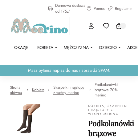
Darmowa dostawa
Pomoc
Regulamin
od 175zł
OKAZJE
KOBIETA
MĘŻCZYZNA
DZIECKO
AKCE
Masz pytania napisz do nas i sprawdź SPAM.
Podkolanówki
Strona
Skarpetki i rajstopy
Kobieta
brązowe 70%
główna
z wełny merino
merino
KOBIETA
,
SKARPETKI
I RAJSTOPY Z
WEŁNY MERINO
Podkolanówki
brązowe