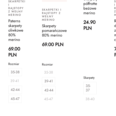
SKARPETKI
półfrotte
I
I
beżowe
RAJSTOPY
SKARPETKI I
Z WEŁNY
merino
RAJSTOPY Z
MERINO
WEŁNY
MERINO
Paterns
R
24.90
skarpety
d
Skarpety
PLN
oliwkowe
z
pomarańczowe
80%
80% merino
merino
c
69.00 PLN
69.00
PLN
Rozmiar
Rozmiar
35-38
35-38
Skarpety
39-41
39-41
35-
42-44
42-44
37
45-47
45-47
38-40