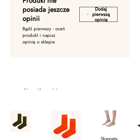
Produkt nie
posiada jeszcze
Dodaj
pierwszą
opinii
opinię
Bądź pierwszy - oceń
produkt i napisz
opinię o sklepie
Skarpety