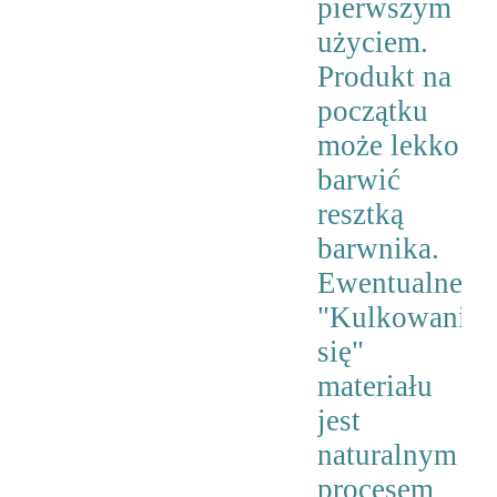
pierwszym
użyciem.
Produkt na
początku
może lekko
barwić
resztką
barwnika.
Ewentualne
"Kulkowanie
się"
materiału
jest
naturalnym
procesem