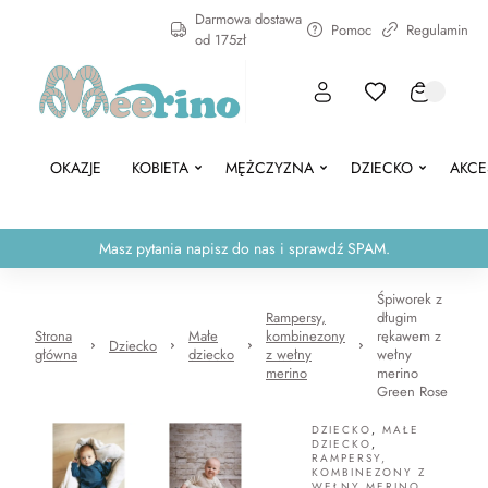
Darmowa dostawa
Pomoc
Regulamin
od 175zł
OKAZJE
KOBIETA
MĘŻCZYZNA
DZIECKO
AKCE
Masz pytania napisz do nas i sprawdź SPAM.
Śpiworek z
Rampersy,
długim
Strona
Małe
kombinezony
rękawem z
Dziecko
główna
dziecko
z wełny
wełny
merino
merino
Green Rose
DZIECKO
,
MAŁE
DZIECKO
,
RAMPERSY,
KOMBINEZONY Z
WEŁNY MERINO