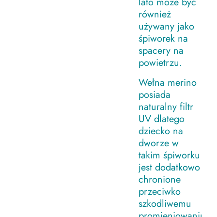
lato może być
również
używany jako
śpiworek na
spacery na
powietrzu.
Wełna merino
posiada
naturalny filtr
UV dlatego
dziecko na
dworze w
takim śpiworku
jest dodatkowo
chronione
przeciwko
szkodliwemu
promieniowaniu.