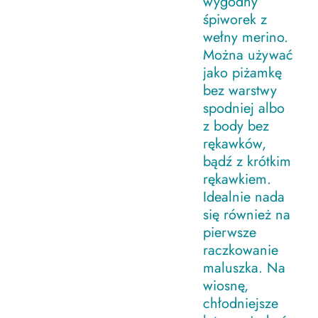
wygodny
śpiworek z
wełny merino.
Można używać
jako piżamkę
bez warstwy
spodniej albo
z body bez
rękawków,
bądź z krótkim
rękawkiem.
Idealnie nada
się również na
pierwsze
raczkowanie
maluszka. Na
wiosnę,
chłodniejsze