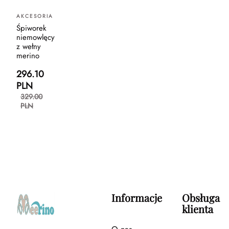
AKCESORIA
Śpiworek
niemowlęcy
z wełny
merino
296.10
PLN
329.00
PLN
Informacje
Obsługa
klienta