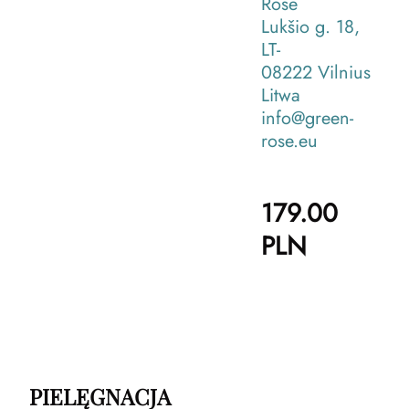
Rose
Lukšio g. 18,
LT-
08222 Vilnius
Litwa
info@green-
rose.eu
179.00
PLN
PIELĘGNACJA