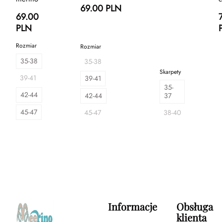
69.00 PLN
69.00
PLN
Rozmiar
Rozmiar
35-38
35-38
Skarpety
39-41
39-41
35-
42-44
42-44
37
45-47
45-47
38-40
Informacje
Obsługa
klienta