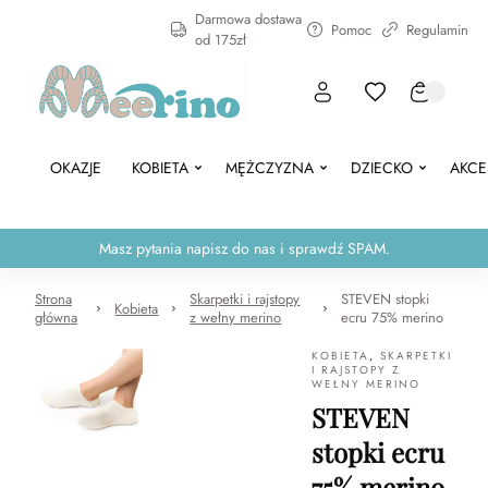
Darmowa dostawa
Pomoc
Regulamin
od 175zł
OKAZJE
KOBIETA
MĘŻCZYZNA
DZIECKO
AKCE
Masz pytania napisz do nas i sprawdź SPAM.
Strona
Skarpetki i rajstopy
STEVEN stopki
Kobieta
główna
z wełny merino
ecru 75% merino
KOBIETA
,
SKARPETKI
I RAJSTOPY Z
WEŁNY MERINO
STEVEN
stopki ecru
75% merino