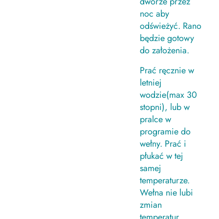
dworze przez
noc aby
odświeżyć. Rano
będzie gotowy
do założenia.
Prać ręcznie w
letniej
wodzie(max 30
stopni), lub w
pralce w
programie do
wełny. Prać i
płukać w tej
samej
temperaturze.
Wełna nie lubi
zmian
temperatur.