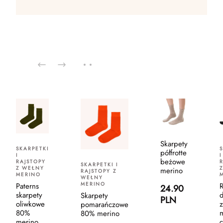
Skarpety
SKARPETKI
półfrotte
I
I
beżowe
RAJSTOPY
SKARPETKI I
Z WEŁNY
merino
RAJSTOPY Z
MERINO
WEŁNY
MERINO
Paterns
R
24.90
skarpety
d
Skarpety
PLN
oliwkowe
z
pomarańczowe
80%
80% merino
merino
c